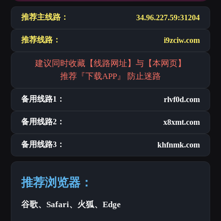
推荐主线路：
34.96.227.59:31204
推荐线路：
i9zciw.com
建议同时收藏【线路网址】与【本网页】
推荐『下载APP』 防止迷路
备用线路1：
rlvf0d.com
备用线路2：
x8xmt.com
备用线路3：
khfnmk.com
推荐浏览器：
谷歌、Safari、火狐、Edge